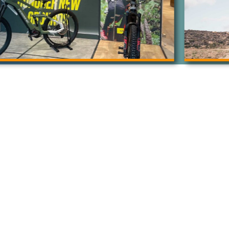
szeiten:
Partner:
Leasi
Do/Fr:
Haibike
Job
2 Uhr und
Ghost
Bik
8 Uhr
Lapierre
Kaz
Winora
Lea
schlossen
Simplon
Bus