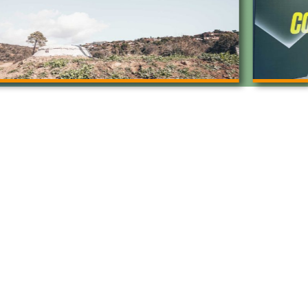
ngpartner:
rad
eleasing.de
enmaier Dienstrad
se a Bike
iness Bike