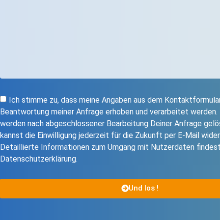
Ich stimme zu, dass meine Angaben aus dem Kontaktformular
Beantwortung meiner Anfrage erhoben und verarbeitet werden.
werden nach abgeschlossener Bearbeitung Deiner Anfrage gelös
kannst die Einwilligung jederzeit für die Zukunft per E-Mail wider
Detaillierte Informationen zum Umgang mit Nutzerdaten findest
Datenschutzerklärung.
Und los !