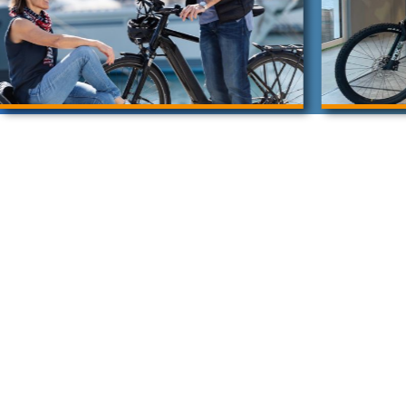
Kontakt:
Öffnung
Mo/Di/
THEeRIDE
09 – 1
Carl-Heuchel-Straße 5
14 – 1
86720 Nördlingen
Mi: ge