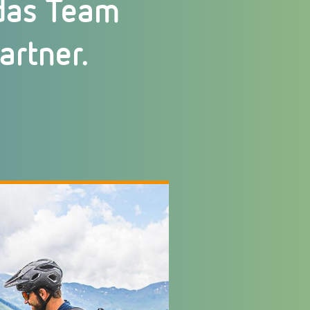
 das Team
rtner.