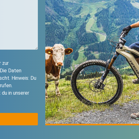
 zur
 Die Daten
cht. Hinweis: Du
rufen.
 du in unserer